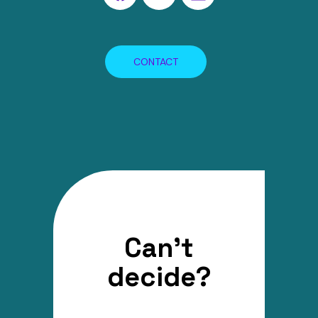
CONTACT
Can’t
decide?