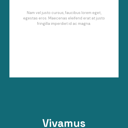
Nam vel justo cursus, faucibus lorem eget,
egestas eros. Maecenas eleifend erat at justo
fringilla imperdiet id ac magna.
Vivamus